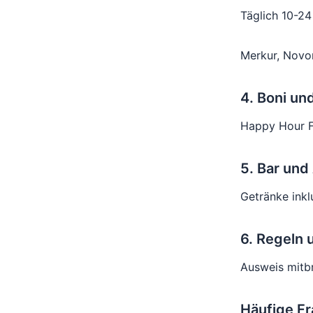
Täglich 10-24
Merkur, Novom
4. Boni un
Happy Hour Fr
5. Bar und
Getränke inkl
6. Regeln 
Ausweis mitbr
Häufige F