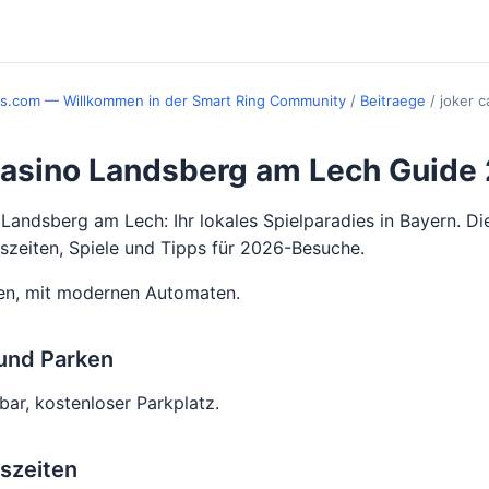
es.com — Willkommen in der Smart Ring Community
/
Beitraege
/
joker c
Casino Landsberg am Lech Guide
Landsberg am Lech: Ihr lokales Spielparadies in Bayern. Di
szeiten, Spiele und Tipps für 2026-Besuche.
gen, mit modernen Automaten.
 und Parken
hbar, kostenloser Parkplatz.
szeiten