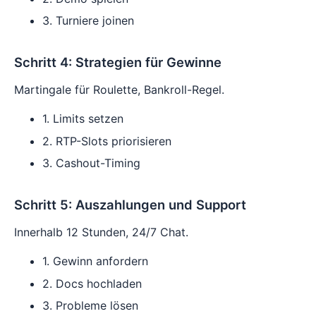
3. Turniere joinen
Schritt 4: Strategien für Gewinne
Martingale für Roulette, Bankroll-Regel.
1. Limits setzen
2. RTP-Slots priorisieren
3. Cashout-Timing
Schritt 5: Auszahlungen und Support
Innerhalb 12 Stunden, 24/7 Chat.
1. Gewinn anfordern
2. Docs hochladen
3. Probleme lösen