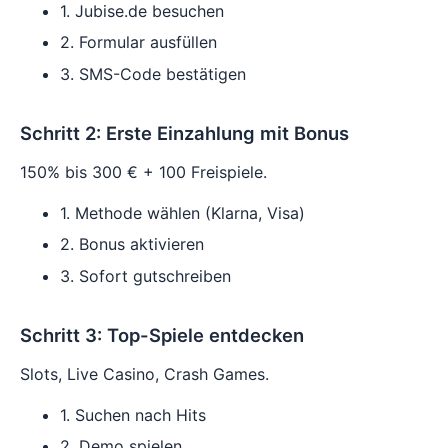
1. Jubise.de besuchen
2. Formular ausfüllen
3. SMS-Code bestätigen
Schritt 2: Erste Einzahlung mit Bonus
150% bis 300 € + 100 Freispiele.
1. Methode wählen (Klarna, Visa)
2. Bonus aktivieren
3. Sofort gutschreiben
Schritt 3: Top-Spiele entdecken
Slots, Live Casino, Crash Games.
1. Suchen nach Hits
2. Demo spielen