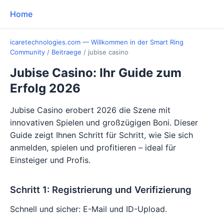
Home
icaretechnologies.com — Willkommen in der Smart Ring
Community
/
Beitraege
/
jubise casino
Jubise Casino: Ihr Guide zum
Erfolg 2026
Jubise Casino erobert 2026 die Szene mit
innovativen Spielen und großzügigen Boni. Dieser
Guide zeigt Ihnen Schritt für Schritt, wie Sie sich
anmelden, spielen und profitieren – ideal für
Einsteiger und Profis.
Schritt 1: Registrierung und Verifizierung
Schnell und sicher: E-Mail und ID-Upload.