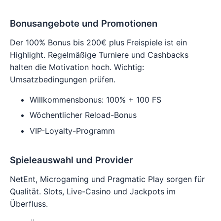
Bonusangebote und Promotionen
Der 100% Bonus bis 200€ plus Freispiele ist ein
Highlight. Regelmäßige Turniere und Cashbacks
halten die Motivation hoch. Wichtig:
Umsatzbedingungen prüfen.
Willkommensbonus: 100% + 100 FS
Wöchentlicher Reload-Bonus
VIP-Loyalty-Programm
Spieleauswahl und Provider
NetEnt, Microgaming und Pragmatic Play sorgen für
Qualität. Slots, Live-Casino und Jackpots im
Überfluss.