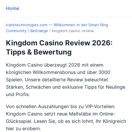
Home
icaretechnologies.com — Willkommen in der Smart Ring
Community
/
Beitraege
/
kingdom casino review
Kingdom Casino Review 2026:
Tipps & Bewertung
Kingdom Casino überzeugt 2026 mit einem
königlichen Willkommensbonus und über 3000
Spielen. Unsere detaillierte Review beleuchtet
Stärken, Schwächen und exklusive Tipps für Neulinge
und Profis.
Von schnellen Auszahlungen bis zu VIP-Vorteilen:
Kingdom Casino setzt neue Maßstäbe im Online-
Glücksspiel. Lesen Sie, ob es sich lohnt, Ihr Königreich
hier zu erobern.