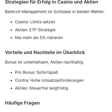
Strategien für Erfolg in Casino und Aktien
Bankroll-Management ist Schlüssel in beiden Welten.
Casino: Limits setzen
Aktien: ETF-Strategie
Nie mehr als 5% riskieren
Vorteile und Nachteile im Überblick
Bonus ist unterhaltsam, Aktien nachhaltig.
Pro Bonus: Sofortspaß
Contra: Hohe Umsatzanforderungen
Aktien: Steuerfrei langfristig
Häufige Fragen