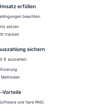
 Umsatz erfüllen
edingungen beachten.
its setzen
itt tracken
 Auszahlung sichern
0 € auszahlen.
fizierung
e Methoden
-Vorteile
Software und faire RNG.