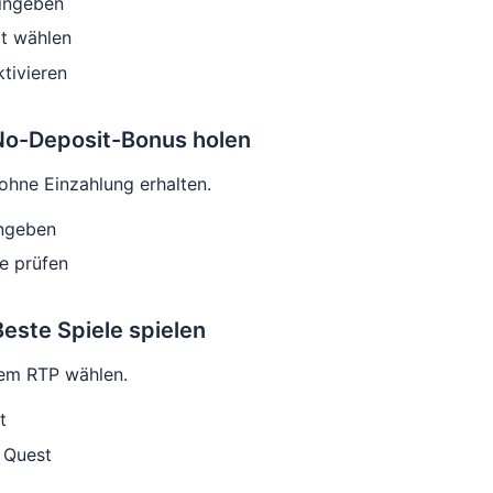
eingeben
t wählen
tivieren
 No-Deposit-Bonus holen
 ohne Einzahlung erhalten.
ngeben
le prüfen
Beste Spiele spielen
hem RTP wählen.
t
 Quest