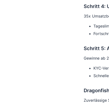
Schritt 4:
35x Umsatzb
Tageslim
Fortschr
Schritt 5:
Gewinne ab 2
KYC-Veri
Schnell
Dragonfish
Zuverlässige 