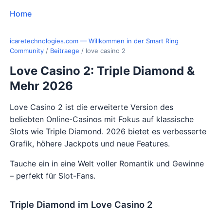
Home
icaretechnologies.com — Willkommen in der Smart Ring
Community
/
Beitraege
/
love casino 2
Love Casino 2: Triple Diamond &
Mehr 2026
Love Casino 2 ist die erweiterte Version des
beliebten Online-Casinos mit Fokus auf klassische
Slots wie Triple Diamond. 2026 bietet es verbesserte
Grafik, höhere Jackpots und neue Features.
Tauche ein in eine Welt voller Romantik und Gewinne
– perfekt für Slot-Fans.
Triple Diamond im Love Casino 2