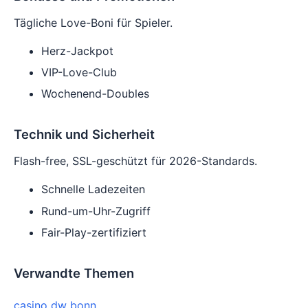
Tägliche Love-Boni für Spieler.
Herz-Jackpot
VIP-Love-Club
Wochenend-Doubles
Technik und Sicherheit
Flash-free, SSL-geschützt für 2026-Standards.
Schnelle Ladezeiten
Rund-um-Uhr-Zugriff
Fair-Play-zertifiziert
Verwandte Themen
casino dw bonn