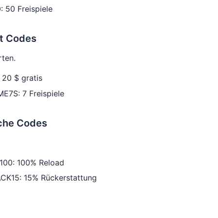
 50 Freispiele
t Codes
rten.
20 $ gratis
7S: 7 Freispiele
che Codes
00: 100% Reload
K15: 15% Rückerstattung