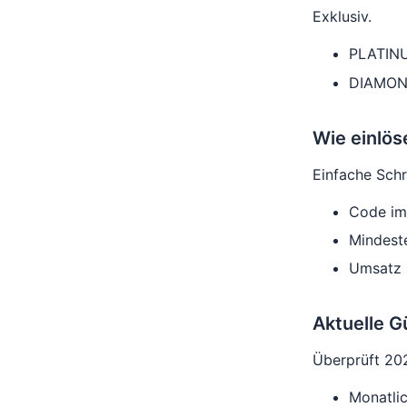
Exklusiv.
PLATINU
DIAMON
Wie einlös
Einfache Schri
Code im
Mindest
Umsatz 
Aktuelle Gü
Überprüft 20
Monatlic