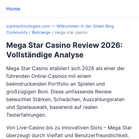
Home
icaretechnologies.com — Willkommen in der Smart Ring
Community
/
Beitraege
/
mega star casino
Mega Star Casino Review 2026:
Vollständige Analyse
Mega Star Casino etabliert sich 2026 als einer der
führenden Online-Casinos mit einem
beeindruckenden Portfolio an Spielen und
großzügigen Boni. Diese umfassende Review
beleuchtet Stärken, Schwächen, Auszahlungsraten
und Spielauswahl, basierend auf realen
Testerfahrungen.
Von Live-Casino bis zu innovativen Slots – Mega Star
überzeugt durch Vielfalt und Benutzerfreundlichkeit.