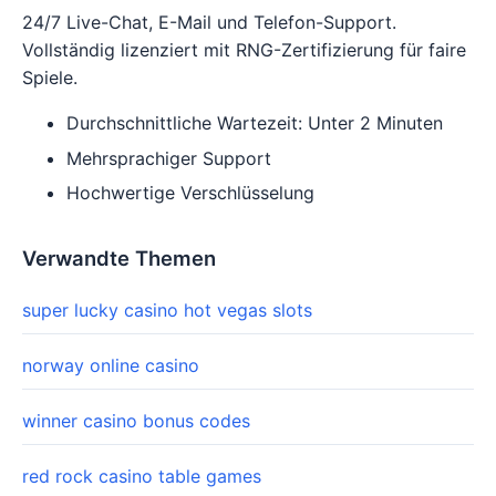
24/7 Live-Chat, E-Mail und Telefon-Support.
Vollständig lizenziert mit RNG-Zertifizierung für faire
Spiele.
Durchschnittliche Wartezeit: Unter 2 Minuten
Mehrsprachiger Support
Hochwertige Verschlüsselung
Verwandte Themen
super lucky casino hot vegas slots
norway online casino
winner casino bonus codes
red rock casino table games