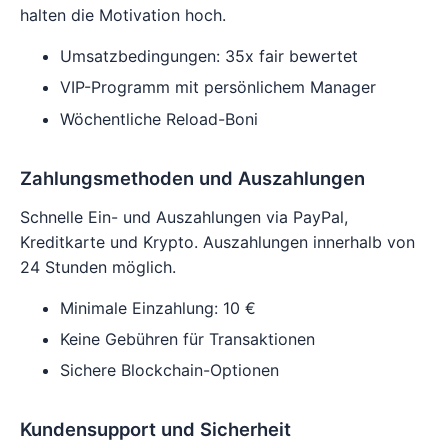
halten die Motivation hoch.
Umsatzbedingungen: 35x fair bewertet
VIP-Programm mit persönlichem Manager
Wöchentliche Reload-Boni
Zahlungsmethoden und Auszahlungen
Schnelle Ein- und Auszahlungen via PayPal,
Kreditkarte und Krypto. Auszahlungen innerhalb von
24 Stunden möglich.
Minimale Einzahlung: 10 €
Keine Gebühren für Transaktionen
Sichere Blockchain-Optionen
Kundensupport und Sicherheit