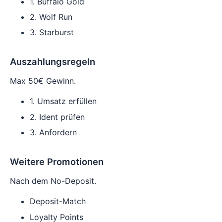
1. Buffalo Gold
2. Wolf Run
3. Starburst
Auszahlungsregeln
Max 50€ Gewinn.
1. Umsatz erfüllen
2. Ident prüfen
3. Anfordern
Weitere Promotionen
Nach dem No-Deposit.
Deposit-Match
Loyalty Points