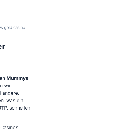
 gold casino
er
ten
Mummys
n wir
d andere.
en, was ein
RTP, schnellen
-Casinos.