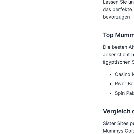
Lassen Sie un
das perfekte 
bevorzugen – 
Top Mummys
Die besten A
Joker sticht 
ägyptischen St
Casino 
River Be
Spin Pa
Vergleich 
Sister Sites
Mummys Gold s