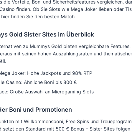
s die Vorteile, Boni und Sicherheitsfeatures vergleichen, d
Casino finden. Ob Sie Slots wie Mega Joker lieben oder Tis
hier finden Sie den besten Match.
 Gold Sister Sites im Überblick
lternativen zu Mummys Gold bieten vergleichbare Features
heraus mit seinen hohen Auszahlungsraten und thematischen
il.
Mega Joker: Hohe Jackpots und 98% RTP
lle Casino: Ähnliche Boni bis 800 €
lace: Große Auswahl an Microgaming Slots
der Boni und Promotionen
 punkten mit Willkommensboni, Free Spins und Treueprogra
etzt den Standard mit 500 € Bonus – Sister Sites folgen 