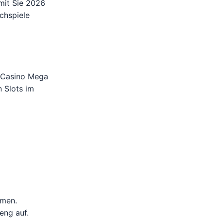
amit Sie 2026
chspiele
. Casino Mega
 Slots im
mmen.
eng auf.