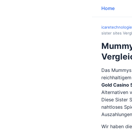
Home
icaretechnologi
sister sites Verg
Mummys 
Vergle
Das Mummys Go
reichhaltigem
Gold Casino S
Alternativen 
Diese Sister 
nahtloses Spi
Auszahlungen
Wir haben die