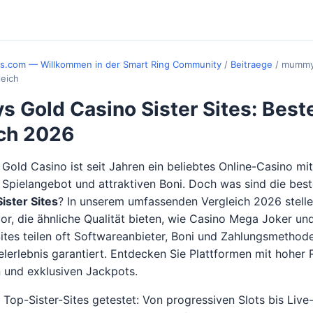
es.com — Willkommen in der Smart Ring Community
/
Beitraege
/
mummys
leich
Gold Casino Sister Sites: Best
ich 2026
ld Casino ist seit Jahren ein beliebtes Online-Casino mit
 Spielangebot und attraktiven Boni. Doch was sind die bes
ister Sites
? In unserem umfassenden Vergleich 2026 stelle
vor, die ähnliche Qualität bieten, wie Casino Mega Joker un
Sites teilen oft Softwareanbieter, Boni und Zahlungsmethod
elerlebnis garantiert. Entdecken Sie Plattformen mit hoher 
 und exklusiven Jackpots.
 Top-Sister-Sites getestet: Von progressiven Slots bis Live