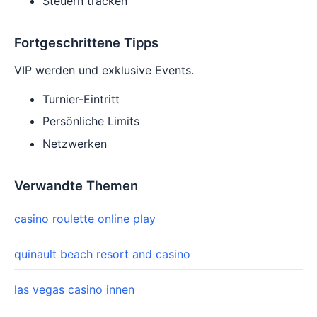
Steuern tracken
Fortgeschrittene Tipps
VIP werden und exklusive Events.
Turnier-Eintritt
Persönliche Limits
Netzwerken
Verwandte Themen
casino roulette online play
quinault beach resort and casino
las vegas casino innen