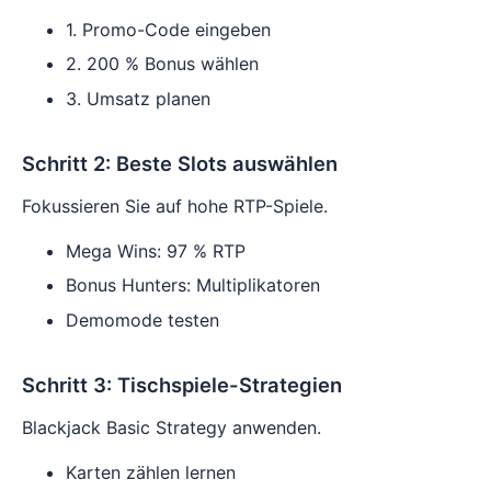
1. Promo-Code eingeben
2. 200 % Bonus wählen
3. Umsatz planen
Schritt 2: Beste Slots auswählen
Fokussieren Sie auf hohe RTP-Spiele.
Mega Wins: 97 % RTP
Bonus Hunters: Multiplikatoren
Demomode testen
Schritt 3: Tischspiele-Strategien
Blackjack Basic Strategy anwenden.
Karten zählen lernen