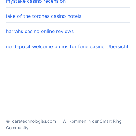
mystake casino recensioni
lake of the torches casino hotels
harrahs casino online reviews
no deposit welcome bonus for fone casino Übersicht
© icaretechnologies.com — Willkommen in der Smart Ring
Community