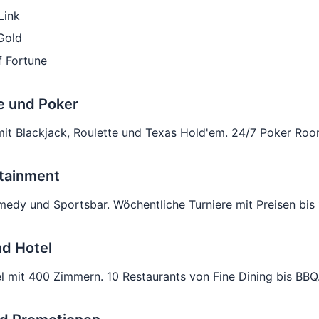
Link
Gold
f Fortune
e und Poker
it Blackjack, Roulette und Texas Hold'em. 24/7 Poker Roo
rtainment
edy und Sportsbar. Wöchentliche Turniere mit Preisen bis 
nd Hotel
l mit 400 Zimmern. 10 Restaurants von Fine Dining bis BBQ