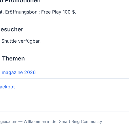
d Promotionen
ht. Eröffnungsboni: Free Play 100 $.
Besucher
 Shuttle verfügbar.
e Themen
al magazine 2026
jackpot
ogies.com — Willkommen in der Smart Ring Community