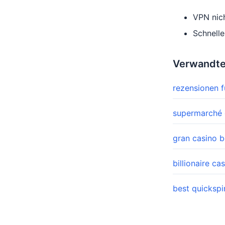
VPN nich
Schnell
Verwandt
rezensionen f
supermarché 
gran casino b
billionaire c
best quickspi