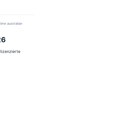
ine australian
26
lizenzierte