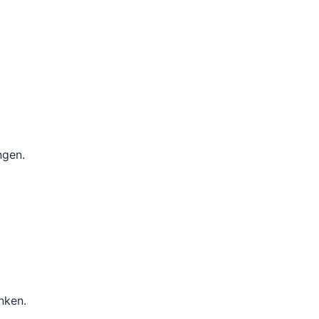
ngen.
nken.