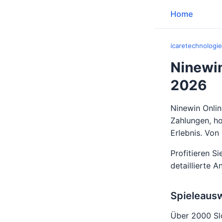
Home
icaretechnologi
Ninewin
2026
Ninewin Onlin
Zahlungen, ho
Erlebnis. Von
Profitieren S
detaillierte 
Spieleausw
Über 2000 Slo