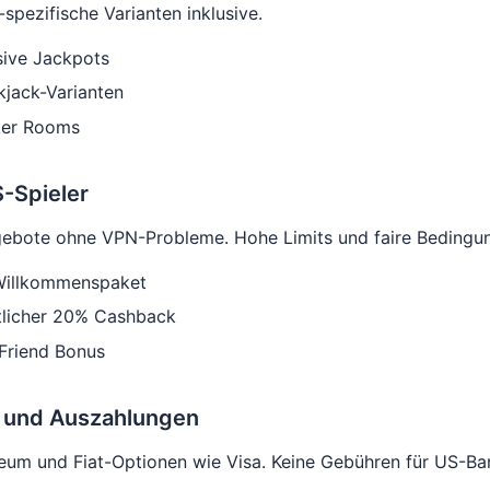
-spezifische Varianten inklusive.
sive Jackpots
kjack-Varianten
ker Rooms
S-Spieler
gebote ohne VPN-Probleme. Hohe Limits und faire Bedingu
illkommenspaket
licher 20% Cashback
Friend Bonus
 und Auszahlungen
reum und Fiat-Optionen wie Visa. Keine Gebühren für US-Ba