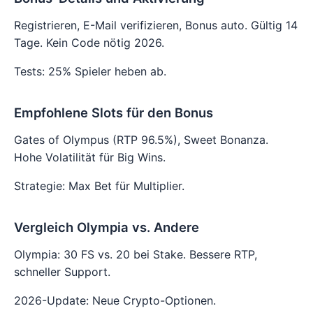
Registrieren, E-Mail verifizieren, Bonus auto. Gültig 14
Tage. Kein Code nötig 2026.
Tests: 25% Spieler heben ab.
Empfohlene Slots für den Bonus
Gates of Olympus (RTP 96.5%), Sweet Bonanza.
Hohe Volatilität für Big Wins.
Strategie: Max Bet für Multiplier.
Vergleich Olympia vs. Andere
Olympia: 30 FS vs. 20 bei Stake. Bessere RTP,
schneller Support.
2026-Update: Neue Crypto-Optionen.