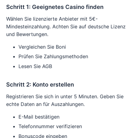
Schritt 1: Geeignetes Casino finden
Wählen Sie lizenzierte Anbieter mit 5€-
Mindesteinzahlung. Achten Sie auf deutsche Lizenz
und Bewertungen.
Vergleichen Sie Boni
Prüfen Sie Zahlungsmethoden
Lesen Sie AGB
Schritt 2: Konto erstellen
Registrieren Sie sich in unter 5 Minuten. Geben Sie
echte Daten an für Auszahlungen.
E-Mail bestätigen
Telefonnummer verifizieren
Bonuscode eingeben