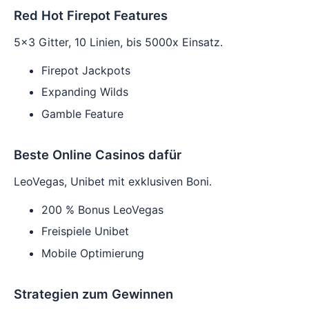
Red Hot Firepot Features
5x3 Gitter, 10 Linien, bis 5000x Einsatz.
Firepot Jackpots
Expanding Wilds
Gamble Feature
Beste Online Casinos dafür
LeoVegas, Unibet mit exklusiven Boni.
200 % Bonus LeoVegas
Freispiele Unibet
Mobile Optimierung
Strategien zum Gewinnen