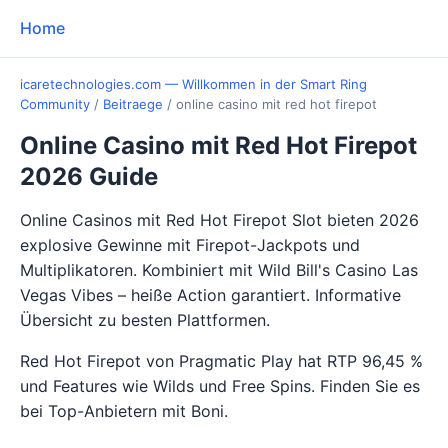
Home
icaretechnologies.com — Willkommen in der Smart Ring
Community
/
Beitraege
/
online casino mit red hot firepot
Online Casino mit Red Hot Firepot
2026 Guide
Online Casinos mit Red Hot Firepot Slot bieten 2026
explosive Gewinne mit Firepot-Jackpots und
Multiplikatoren. Kombiniert mit Wild Bill's Casino Las
Vegas Vibes – heiße Action garantiert. Informative
Übersicht zu besten Plattformen.
Red Hot Firepot von Pragmatic Play hat RTP 96,45 %
und Features wie Wilds und Free Spins. Finden Sie es
bei Top-Anbietern mit Boni.