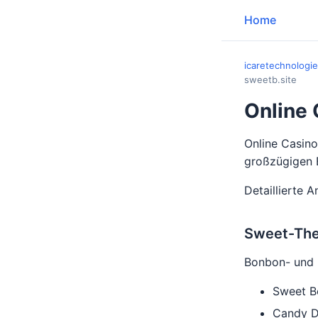
Home
icaretechnologi
sweetb.site
Online 
Online Casino
großzügigen B
Detaillierte 
Sweet-The
Bonbon- und 
Sweet B
Candy 