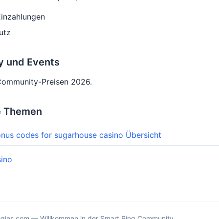
Einzahlungen
utz
 und Events
 Community-Preisen 2026.
e Themen
onus codes for sugarhouse casino Übersicht
sino
ogies.com — Willkommen in der Smart Ring Community