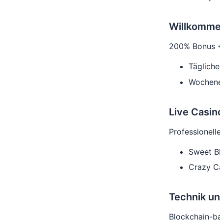
Willkomme
200% Bonus +
Täglich
Wochene
Live Casin
Professionell
Sweet B
Crazy C
Technik un
Blockchain-bas