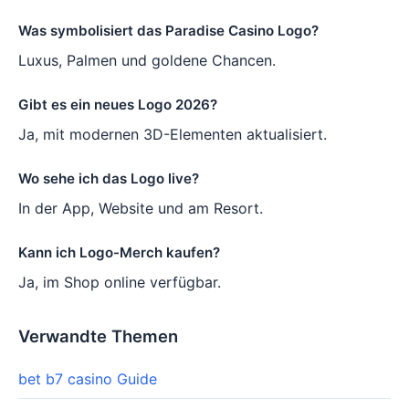
Was symbolisiert das Paradise Casino Logo?
Luxus, Palmen und goldene Chancen.
Gibt es ein neues Logo 2026?
Ja, mit modernen 3D-Elementen aktualisiert.
Wo sehe ich das Logo live?
In der App, Website und am Resort.
Kann ich Logo-Merch kaufen?
Ja, im Shop online verfügbar.
Verwandte Themen
bet b7 casino Guide