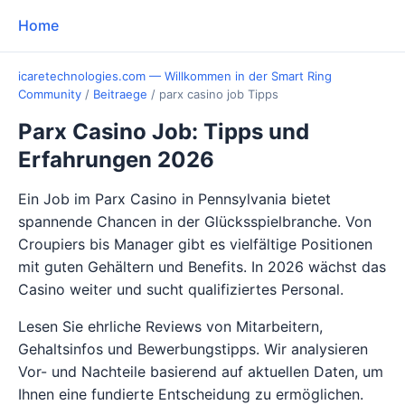
Home
icaretechnologies.com — Willkommen in der Smart Ring
Community
/
Beitraege
/
parx casino job Tipps
Parx Casino Job: Tipps und
Erfahrungen 2026
Ein Job im Parx Casino in Pennsylvania bietet
spannende Chancen in der Glücksspielbranche. Von
Croupiers bis Manager gibt es vielfältige Positionen
mit guten Gehältern und Benefits. In 2026 wächst das
Casino weiter und sucht qualifiziertes Personal.
Lesen Sie ehrliche Reviews von Mitarbeitern,
Gehaltsinfos und Bewerbungstipps. Wir analysieren
Vor- und Nachteile basierend auf aktuellen Daten, um
Ihnen eine fundierte Entscheidung zu ermöglichen.