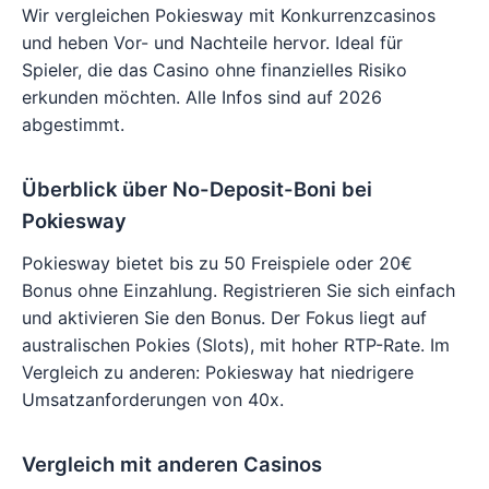
Wir vergleichen Pokiesway mit Konkurrenzcasinos
und heben Vor- und Nachteile hervor. Ideal für
Spieler, die das Casino ohne finanzielles Risiko
erkunden möchten. Alle Infos sind auf 2026
abgestimmt.
Überblick über No-Deposit-Boni bei
Pokiesway
Pokiesway bietet bis zu 50 Freispiele oder 20€
Bonus ohne Einzahlung. Registrieren Sie sich einfach
und aktivieren Sie den Bonus. Der Fokus liegt auf
australischen Pokies (Slots), mit hoher RTP-Rate. Im
Vergleich zu anderen: Pokiesway hat niedrigere
Umsatzanforderungen von 40x.
Vergleich mit anderen Casinos