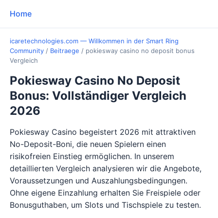
Home
icaretechnologies.com — Willkommen in der Smart Ring
Community
/
Beitraege
/
pokiesway casino no deposit bonus
Vergleich
Pokiesway Casino No Deposit
Bonus: Vollständiger Vergleich
2026
Pokiesway Casino begeistert 2026 mit attraktiven
No-Deposit-Boni, die neuen Spielern einen
risikofreien Einstieg ermöglichen. In unserem
detaillierten Vergleich analysieren wir die Angebote,
Voraussetzungen und Auszahlungsbedingungen.
Ohne eigene Einzahlung erhalten Sie Freispiele oder
Bonusguthaben, um Slots und Tischspiele zu testen.