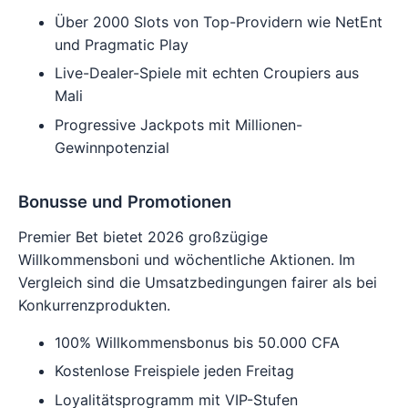
Über 2000 Slots von Top-Providern wie NetEnt
und Pragmatic Play
Live-Dealer-Spiele mit echten Croupiers aus
Mali
Progressive Jackpots mit Millionen-
Gewinnpotenzial
Bonusse und Promotionen
Premier Bet bietet 2026 großzügige
Willkommensboni und wöchentliche Aktionen. Im
Vergleich sind die Umsatzbedingungen fairer als bei
Konkurrenzprodukten.
100% Willkommensbonus bis 50.000 CFA
Kostenlose Freispiele jeden Freitag
Loyalitätsprogramm mit VIP-Stufen