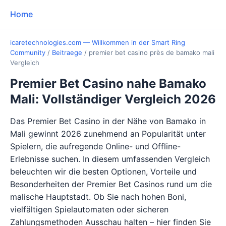
Home
icaretechnologies.com — Willkommen in der Smart Ring
Community
/
Beitraege
/
premier bet casino près de bamako mali
Vergleich
Premier Bet Casino nahe Bamako
Mali: Vollständiger Vergleich 2026
Das Premier Bet Casino in der Nähe von Bamako in
Mali gewinnt 2026 zunehmend an Popularität unter
Spielern, die aufregende Online- und Offline-
Erlebnisse suchen. In diesem umfassenden Vergleich
beleuchten wir die besten Optionen, Vorteile und
Besonderheiten der Premier Bet Casinos rund um die
malische Hauptstadt. Ob Sie nach hohen Boni,
vielfältigen Spielautomaten oder sicheren
Zahlungsmethoden Ausschau halten – hier finden Sie