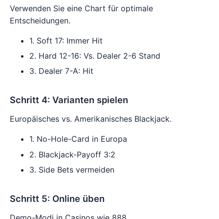
Verwenden Sie eine Chart für optimale
Entscheidungen.
1. Soft 17: Immer Hit
2. Hard 12-16: Vs. Dealer 2-6 Stand
3. Dealer 7-A: Hit
Schritt 4: Varianten spielen
Europäisches vs. Amerikanisches Blackjack.
1. No-Hole-Card in Europa
2. Blackjack-Payoff 3:2
3. Side Bets vermeiden
Schritt 5: Online üben
Demo-Modi in Casinos wie 888.