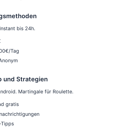
ngsmethoden
 Instant bis 24h.
€
00€/Tag
 Anonym
 und Strategien
ndroid. Martingale für Roulette.
d gratis
nachrichtigungen
-Tipps