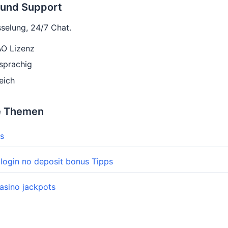
 und Support
selung, 24/7 Chat.
O Lizenz
sprachig
eich
e Themen
ds
 login no deposit bonus Tipps
asino jackpots