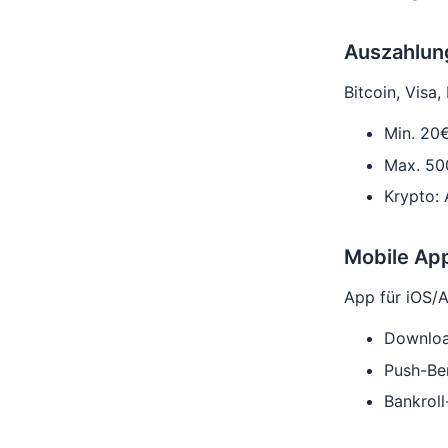
Auszahlu
Bitcoin, Visa,
Min. 20
Max. 50
Krypto:
Mobile App
App für iOS/A
Downloa
Push-Be
Bankroll