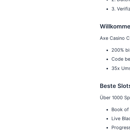
3. Verif
Willkomme
Axe Casino C
200% bi
Code be
35x Um
Beste Slot
Über 1000 Sp
Book of
Live Bla
Progres