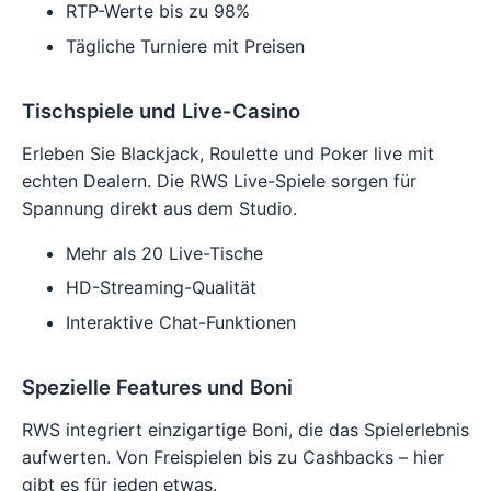
RTP-Werte bis zu 98%
Tägliche Turniere mit Preisen
Tischspiele und Live-Casino
Erleben Sie Blackjack, Roulette und Poker live mit
echten Dealern. Die RWS Live-Spiele sorgen für
Spannung direkt aus dem Studio.
Mehr als 20 Live-Tische
HD-Streaming-Qualität
Interaktive Chat-Funktionen
Spezielle Features und Boni
RWS integriert einzigartige Boni, die das Spielerlebnis
aufwerten. Von Freispielen bis zu Cashbacks – hier
gibt es für jeden etwas.