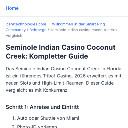
Home
icaretechnologies.com — Willkommen in der Smart Ring
Community
/
Beitraege
/
seminole indian casino coconut creek
Vergleich
Seminole Indian Casino Coconut
Creek: Kompletter Guide
Das Seminole Indian Casino Coconut Creek in Florida
ist ein führendes Tribal-Casino. 2026 erweitert es mit
neuen Slots und High-Limit-Räumen. Dieser Guide
vergleicht es mit Konkurrenz.
Schritt 1: Anreise und Eintritt
Auto oder Shuttle von Miami
Photo-ID vorlegen