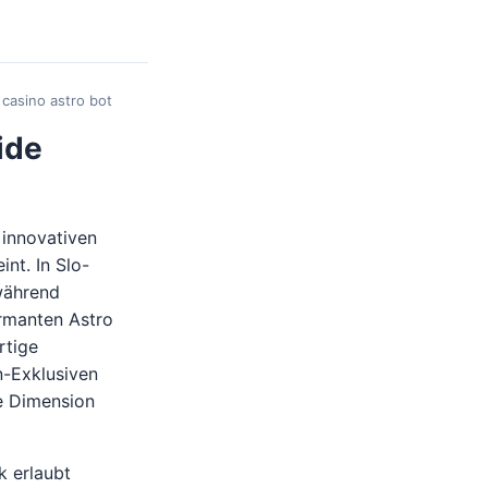
 casino astro bot
ide
 innovativen
nt. In Slo-
während
armanten Astro
rtige
n-Exklusiven
ue Dimension
k erlaubt