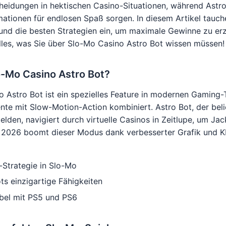
heidungen in hektischen Casino-Situationen, während Astr
mationen für endlosen Spaß sorgen. In diesem Artikel tauche
 und die besten Strategien ein, um maximale Gewinne zu erz
alles, was Sie über Slo-Mo Casino Astro Bot wissen müssen!
o-Mo Casino Astro Bot?
 Astro Bot ist ein spezielles Feature in modernen Gaming-T
te mit Slow-Motion-Action kombiniert. Astro Bot, der bel
elden, navigiert durch virtuelle Casinos in Zeitlupe, um Ja
t 2026 boomt dieser Modus dank verbesserter Grafik und K
-Strategie in Slo-Mo
ts einzigartige Fähigkeiten
bel mit PS5 und PS6