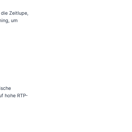
die Zeitlupe,
ming, um
ische
uf hohe RTP-