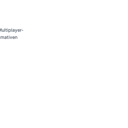
ultiplayer-
imativen