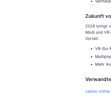
Vermeid
Zukunft vo
2026 bringt n
Modi und VR-I
Vorteil.
VR-Slo-
Multipla
Mehr As
Verwandt
casino online 