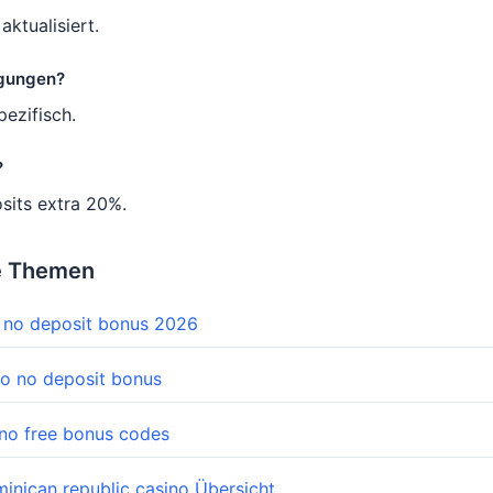
aktualisiert.
gungen?
pezifisch.
?
sits extra 20%.
e Themen
o no deposit bonus 2026
no no deposit bonus
ino free bonus codes
inican republic casino Übersicht