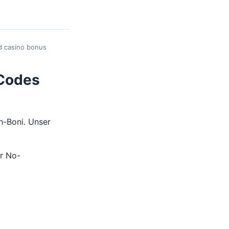
nd casino bonus
 Codes
h-Boni. Unser
ür No-