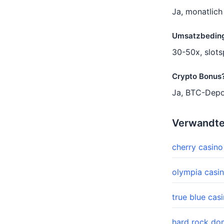
Ja, monatlich 
Umsatzbedin
30-50x, slots
Crypto Bonus
Ja, BTC-Depo
Verwandt
cherry casin
olympia casi
true blue cas
hard rock dom