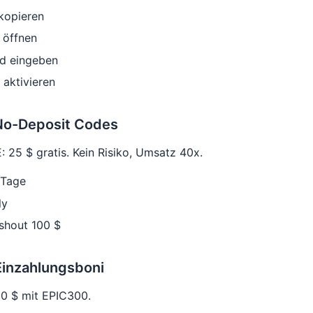
kopieren
 öffnen
ld eingeben
 aktivieren
 No-Deposit Codes
25 $ gratis. Kein Risiko, Umsatz 40x.
 Tage
ly
shout 100 $
 Einzahlungsboni
0 $ mit EPIC300.