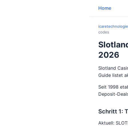
Home
icaretechnologi
codes
Slotlan
2026
Slotland Casi
Guide listet 
Seit 1998 eta
Deposit-Deals
Schritt 1:
Aktuell: SLO