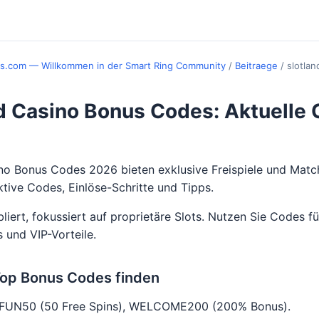
es.com — Willkommen in der Smart Ring Community
/
Beitraege
/
slotla
d Casino Bonus Codes: Aktuelle
no Bonus Codes 2026 bieten exklusive Freispiele und Matc
aktive Codes, Einlöse-Schritte und Tipps.
bliert, fokussiert auf proprietäre Slots. Nutzen Sie Codes f
 und VIP-Vorteile.
 Top Bonus Codes finden
TFUN50 (50 Free Spins), WELCOME200 (200% Bonus).