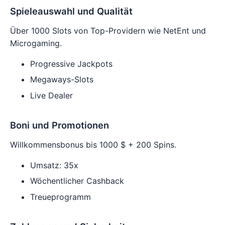
Spieleauswahl und Qualität
Über 1000 Slots von Top-Providern wie NetEnt und
Microgaming.
Progressive Jackpots
Megaways-Slots
Live Dealer
Boni und Promotionen
Willkommensbonus bis 1000 $ + 200 Spins.
Umsatz: 35x
Wöchentlicher Cashback
Treueprogramm