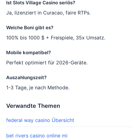
Ist Slots Village Casino seriös?
Ja, lizenziert in Curacao, faire RTPs.
Welche Boni gibt es?
100% bis 1000 $ + Freispiele, 35x Umsatz.
Mobile kompatibel?
Perfekt optimiert für 2026-Geräte.
Auszahlungszeit?
1-3 Tage, je nach Methode.
Verwandte Themen
federal way casino Übersicht
bet rivers casino online mi