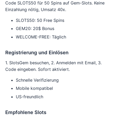
Code SLOTS50 für 50 Spins auf Gem-Slots. Keine
Einzahlung nötig, Umsatz 40x.
SLOTS50: 50 Free Spins
GEM20: 20$ Bonus
WELCOME-FREE: Täglich
Registrierung und Einlösen
1. SlotsGem besuchen, 2. Anmelden mit Email, 3.
Code eingeben. Sofort aktiviert.
Schnelle Verifizierung
Mobile kompatibel
US-freundlich
Empfohlene Slots