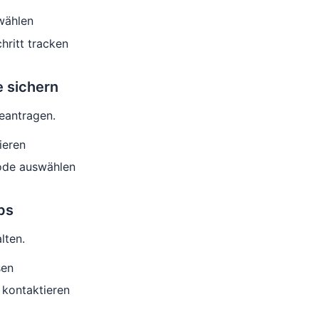
 wählen
chritt tracken
 sichern
eantragen.
zieren
ode auswählen
ps
lten.
sen
 kontaktieren