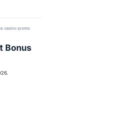
e casino promo
t Bonus
026.