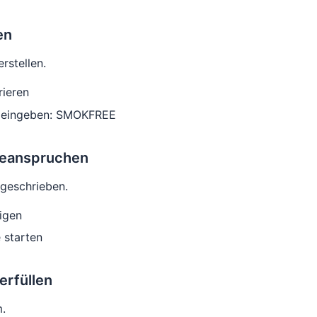
en
rstellen.
rieren
 eingeben: SMOKFREE
beanspruchen
geschrieben.
tigen
e starten
erfüllen
.