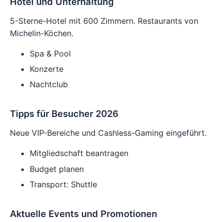
Hotel und Unterhaltung
5-Sterne-Hotel mit 600 Zimmern. Restaurants von
Michelin-Köchen.
Spa & Pool
Konzerte
Nachtclub
Tipps für Besucher 2026
Neue VIP-Bereiche und Cashless-Gaming eingeführt.
Mitgliedschaft beantragen
Budget planen
Transport: Shuttle
Aktuelle Events und Promotionen