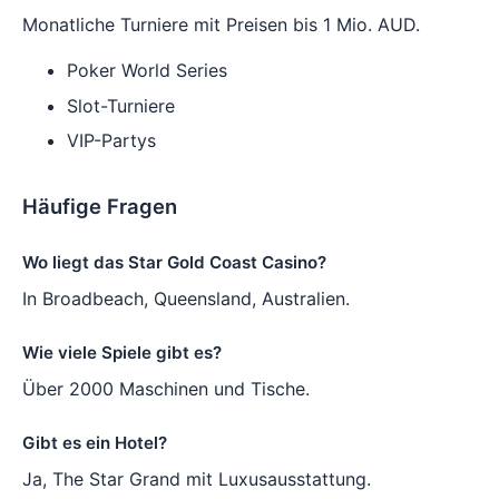
Monatliche Turniere mit Preisen bis 1 Mio. AUD.
Poker World Series
Slot-Turniere
VIP-Partys
Häufige Fragen
Wo liegt das Star Gold Coast Casino?
In Broadbeach, Queensland, Australien.
Wie viele Spiele gibt es?
Über 2000 Maschinen und Tische.
Gibt es ein Hotel?
Ja, The Star Grand mit Luxusausstattung.