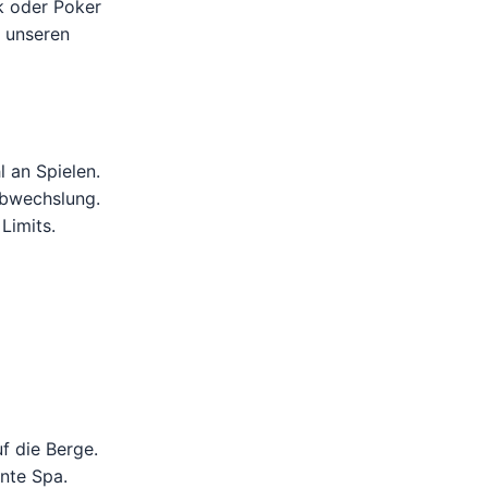
k oder Poker
r unseren
 an Spielen.
Abwechslung.
Limits.
f die Berge.
nte Spa.