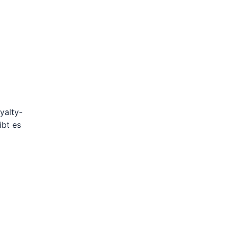
yalty-
ibt es