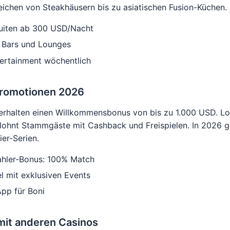
eichen von Steakhäusern bis zu asiatischen Fusion-Küchen.
uiten ab 300 USD/Nacht
 Bars und Lounges
tertainment wöchentlich
Promotionen 2026
erhalten einen Willkommensbonus von bis zu 1.000 USD. Lo
ohnt Stammgäste mit Cashback und Freispielen. In 2026 g
ier-Serien.
ahler-Bonus: 100% Match
l mit exklusiven Events
pp für Boni
mit anderen Casinos