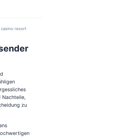
 casino resort
ssender
nd
ähligen
rgessliches
 Nachteile,
scheidung zu
ans
hochwertigen