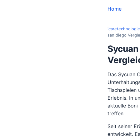
Home
icaretechnologi
san diego Vergle
Sycuan
Vergle
Das Sycuan Ca
Unterhaltungs
Tischspielen 
Erlebnis. In 
aktuelle Boni
treffen.
Seit seiner E
entwickelt. E