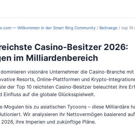
es.com — Willkommen in der Smart Ring Community
/
Beitraege
/
top 10 
reichste Casino-Besitzer 2026:
n im Milliardenbereich
 dominieren visionäre Unternehmer die Casino-Branche mi
ovative Resorts, Online-Plattformen und Krypto-Integration
iste der Top 10 reichsten Casino-Besitzer beleuchtet ihre Er
d Einfluss auf die globale Glücksspielwelt.
-Mogulen bis zu asiatischen Tycoons – diese Milliardäre h
olutioniert. Wir analysieren ihr Nettovermögen basierend auf
2026, ihre Imperien und zukünftige Pläne.