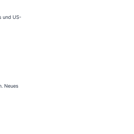
s und US-
n. Neues