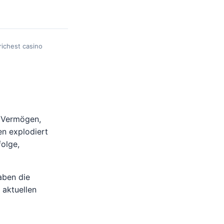
richest casino
t Vermögen,
en explodiert
folge,
aben die
 aktuellen