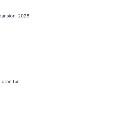
xpansion. 2026
 dran für