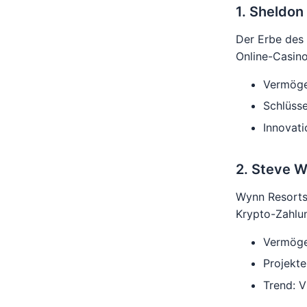
1. Sheldon
Der Erbe des
Online-Casino
Vermöge
Schlüsse
Innovati
2. Steve W
Wynn Resorts'
Krypto-Zahlu
Vermöge
Projekt
Trend: 