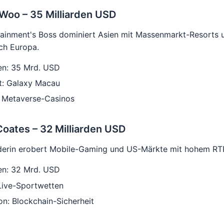
 Woo – 35 Milliarden USD
tainment's Boss dominiert Asien mit Massenmarkt-Resorts 
ch Europa.
n: 35 Mrd. USD
t: Galaxy Macau
: Metaverse-Casinos
Coates – 32 Milliarden USD
erin erobert Mobile-Gaming und US-Märkte mit hohem RT
n: 32 Mrd. USD
Live-Sportwetten
on: Blockchain-Sicherheit