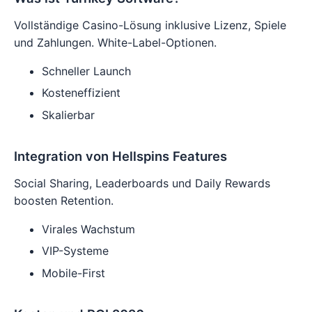
Vollständige Casino-Lösung inklusive Lizenz, Spiele
und Zahlungen. White-Label-Optionen.
Schneller Launch
Kosteneffizient
Skalierbar
Integration von Hellspins Features
Social Sharing, Leaderboards und Daily Rewards
boosten Retention.
Virales Wachstum
VIP-Systeme
Mobile-First