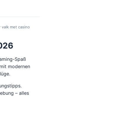
 valk met casino
2026
Gaming-Spaß
 mit modernen
lüge.
ungstipps.
ebung – alles