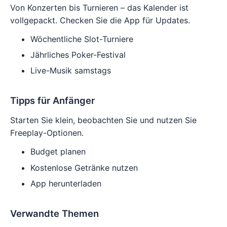
Von Konzerten bis Turnieren – das Kalender ist
vollgepackt. Checken Sie die App für Updates.
Wöchentliche Slot-Turniere
Jährliches Poker-Festival
Live-Musik samstags
Tipps für Anfänger
Starten Sie klein, beobachten Sie und nutzen Sie
Freeplay-Optionen.
Budget planen
Kostenlose Getränke nutzen
App herunterladen
Verwandte Themen