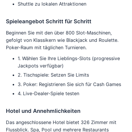
Shuttle zu lokalen Attraktionen
Spieleangebot Schritt für Schritt
Beginnen Sie mit den über 800 Slot-Maschinen,
gefolgt von Klassikern wie Blackjack und Roulette.
Poker-Raum mit täglichen Turnieren.
1. Wählen Sie Ihre Lieblings-Slots (progressive
Jackpots verfügbar)
2. Tischspiele: Setzen Sie Limits
3. Poker: Registrieren Sie sich für Cash Games
4. Live-Dealer-Spiele testen
Hotel und Annehmlichkeiten
Das angeschlossene Hotel bietet 326 Zimmer mit
Flussblick. Spa, Pool und mehrere Restaurants