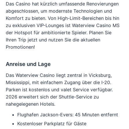
Das Casino hat kürzlich umfassende Renovierungen
abgeschlossen, um modernste Technologien und
Komfort zu bieten. Von High-Limit-Bereichen bis hin
zu exklusiven VIP-Lounges ist Waterview Casino MS
der Hotspot für ambitionierte Spieler. Planen Sie
Ihren Trip jetzt und nutzen Sie die aktuellen
Promotionen!
Anreise und Lage
Das Waterview Casino liegt zentral in Vicksburg,
Mississippi, mit einfachem Zugang über die I-20.
Parken ist kostenlos und valet Service verfügbar.
2026 erweitert sich der Shuttle-Service zu
nahegelegenen Hotels.
Flughafen Jackson-Evers: 45 Minuten entfernt
Kostenloser Parkplatz für Gäste