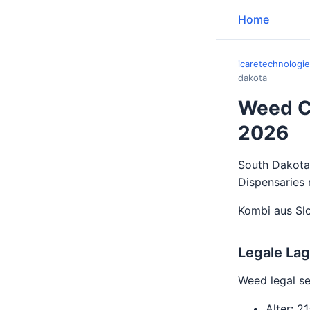
Home
icaretechnologi
dakota
Weed C
2026
South Dakota
Dispensaries
Kombi aus Slo
Legale La
Weed legal s
Alter: 2