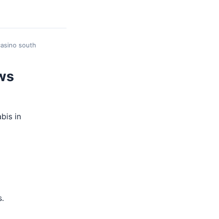
asino south
ws
bis in
.