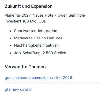
Zukunft und Expansion
Pläne für 2027: Neues Hotel-Tower. Seminole
investiert 100 Mio. USD.
Sportwetten-Integration.
Metaverse Casino Features.
Nachhaltigkeitsinitiativen.
Job-Schaffung: 2.500 Stellen.
Verwandte Themen
gutscheincode sunmaker casino 2026
gta new casino