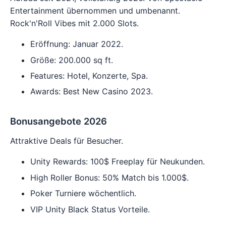
Entertainment übernommen und umbenannt.
Rock'n'Roll Vibes mit 2.000 Slots.
Eröffnung: Januar 2022.
Größe: 200.000 sq ft.
Features: Hotel, Konzerte, Spa.
Awards: Best New Casino 2023.
Bonusangebote 2026
Attraktive Deals für Besucher.
Unity Rewards: 100$ Freeplay für Neukunden.
High Roller Bonus: 50% Match bis 1.000$.
Poker Turniere wöchentlich.
VIP Unity Black Status Vorteile.