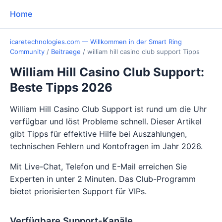
Home
icaretechnologies.com — Willkommen in der Smart Ring
Community
/
Beitraege
/
william hill casino club support Tipps
William Hill Casino Club Support:
Beste Tipps 2026
William Hill Casino Club Support ist rund um die Uhr
verfügbar und löst Probleme schnell. Dieser Artikel
gibt Tipps für effektive Hilfe bei Auszahlungen,
technischen Fehlern und Kontofragen im Jahr 2026.
Mit Live-Chat, Telefon und E-Mail erreichen Sie
Experten in unter 2 Minuten. Das Club-Programm
bietet priorisierten Support für VIPs.
Verfügbare Support-Kanäle