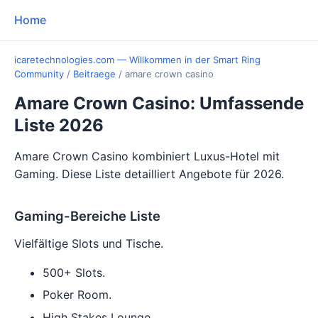
Home
icaretechnologies.com — Willkommen in der Smart Ring
Community
/
Beitraege
/
amare crown casino
Amare Crown Casino: Umfassende
Liste 2026
Amare Crown Casino kombiniert Luxus-Hotel mit
Gaming. Diese Liste detailliert Angebote für 2026.
Gaming-Bereiche Liste
Vielfältige Slots und Tische.
500+ Slots.
Poker Room.
High Stakes Lounge.