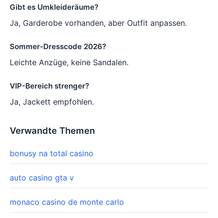
Gibt es Umkleideräume?
Ja, Garderobe vorhanden, aber Outfit anpassen.
Sommer-Dresscode 2026?
Leichte Anzüge, keine Sandalen.
VIP-Bereich strenger?
Ja, Jackett empfohlen.
Verwandte Themen
bonusy na total casino
auto casino gta v
monaco casino de monte carlo