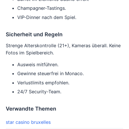
Champagner-Tastings.
VIP-Dinner nach dem Spiel.
Sicherheit und Regeln
Strenge Alterskontrolle (21+), Kameras überall. Keine
Fotos im Spielbereich.
Ausweis mitführen.
Gewinne steuerfrei in Monaco.
Verlustlimits empfohlen.
24/7 Security-Team.
Verwandte Themen
star casino bruxelles