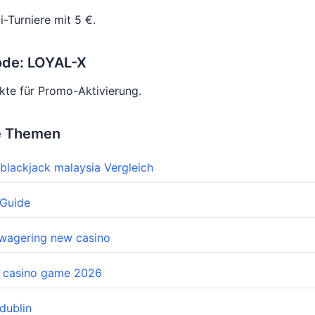
ti-Turniere mit 5 €.
ode: LOYAL-X
kte für Promo-Aktivierung.
e Themen
 blackjack malaysia Vergleich
 Guide
.wagering new casino
ti casino game 2026
dublin