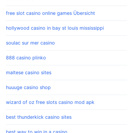
free slot casino online games Übersicht
hollywood casino in bay st louis mississippi
soulac sur mer casino
888 casino plinko
maltese casino sites
huuuge casino shop
wizard of oz free slots casino mod apk
best thunderkick casino sites
best way to win in a casino