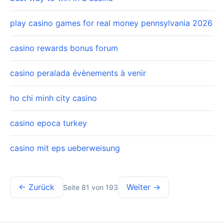
play casino games for real money pennsylvania 2026
casino rewards bonus forum
casino peralada évènements à venir
ho chi minh city casino
casino epoca turkey
casino mit eps ueberweisung
← Zurück
Weiter →
Seite 81 von 193