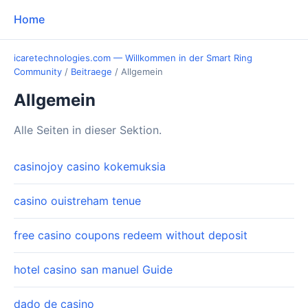
Home
icaretechnologies.com — Willkommen in der Smart Ring
Community
/
Beitraege
/
Allgemein
Allgemein
Alle Seiten in dieser Sektion.
casinojoy casino kokemuksia
casino ouistreham tenue
free casino coupons redeem without deposit
hotel casino san manuel Guide
dado de casino