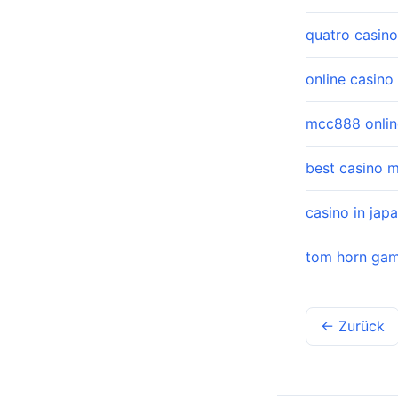
quatro casin
online casino
mcc888 onlin
best casino 
casino in jap
tom horn gam
← Zurück