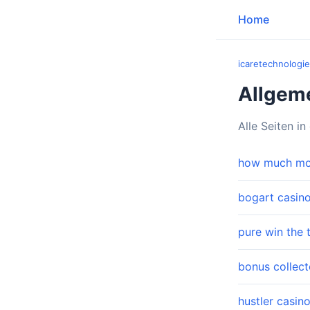
Home
icaretechnologi
Allgem
Alle Seiten in
how much mon
bogart casino
pure win the 
bonus collect
hustler casin