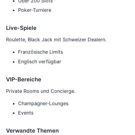
Über 200 Slots
Poker-Turniere
Live-Spiele
Roulette, Black Jack mit Schweizer Dealern.
Französische Limits
Englisch verfügbar
VIP-Bereiche
Private Rooms und Concierge.
Champagner-Lounges
Events
Verwandte Themen