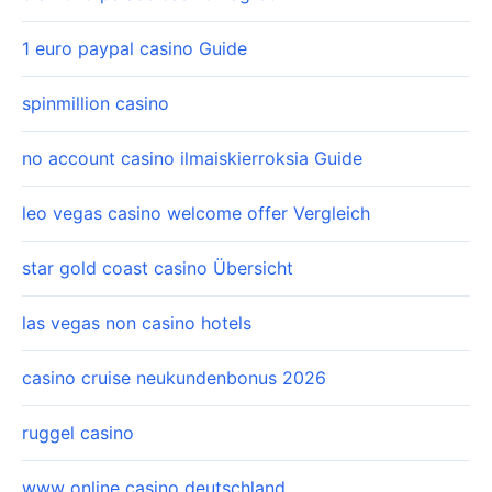
1 euro paypal casino Guide
spinmillion casino
no account casino ilmaiskierroksia Guide
leo vegas casino welcome offer Vergleich
star gold coast casino Übersicht
las vegas non casino hotels
casino cruise neukundenbonus 2026
ruggel casino
www online casino deutschland