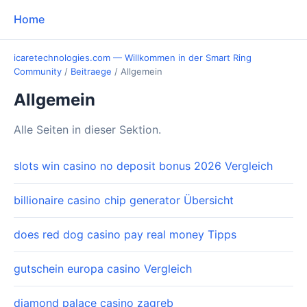
Home
icaretechnologies.com — Willkommen in der Smart Ring
Community
/
Beitraege
/
Allgemein
Allgemein
Alle Seiten in dieser Sektion.
slots win casino no deposit bonus 2026 Vergleich
billionaire casino chip generator Übersicht
does red dog casino pay real money Tipps
gutschein europa casino Vergleich
diamond palace casino zagreb