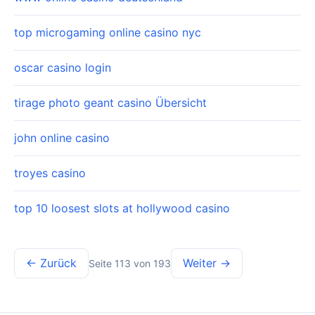
top microgaming online casino nyc
oscar casino login
tirage photo geant casino Übersicht
john online casino
troyes casino
top 10 loosest slots at hollywood casino
← Zurück
Weiter →
Seite 113 von 193