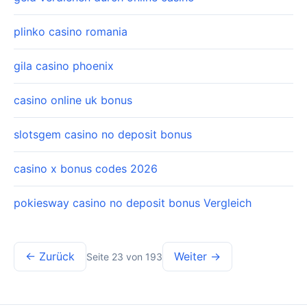
plinko casino romania
gila casino phoenix
casino online uk bonus
slotsgem casino no deposit bonus
casino x bonus codes 2026
pokiesway casino no deposit bonus Vergleich
← Zurück
Weiter →
Seite 23 von 193